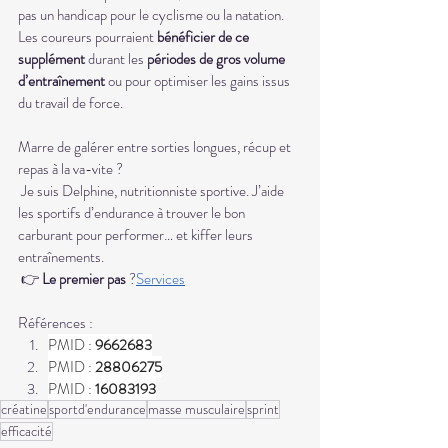
pas un handicap pour le cyclisme ou la natation. 
Les coureurs pourraient 
bénéficier de ce 
supplément
 durant les
 périodes de gros volume 
d’entraînement
 ou pour optimiser les gains issus 
du travail de force.
Marre de galérer entre sorties longues, récup et 
repas à la va-vite ?
 Je suis Delphine, nutritionniste sportive. J’aide 
les sportifs d’endurance à trouver le bon 
carburant pour performer… et kiffer leurs 
entraînements.
 👉
 Le premier pas
 ?
Services
Références : 
PMID : 
9662683
PMID : 
28806275
PMID : 
16083193
créatine
sportd'endurance
masse musculaire
sprint
efficacité