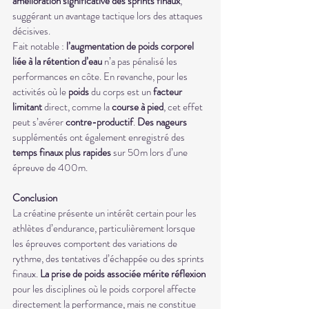
amélioration significative des sprints finaux
, 
suggérant un avantage tactique lors des attaques 
décisives. 
Fait notable : 
l’augmentation de poids corporel 
liée à la rétention d’eau 
n’a pas pénalisé les 
performances en côte. En revanche, pour les 
activités où le 
poids 
du corps est un
 facteur 
limitant
 direct, comme la 
course à pied
, cet effet 
peut s’avérer 
contre-productif
. 
Des nageurs
supplémentés ont également enregistré des 
temps finaux plus rapides
 sur 50m lors d’une 
épreuve de 400m.
Conclusion
La créatine présente un intérêt certain pour les 
athlètes d’endurance, particulièrement lorsque 
les épreuves comportent des variations de 
rythme, des tentatives d’échappée ou des sprints 
finaux. 
La prise de poids associée mérite réflexion
pour les disciplines où le poids corporel affecte 
directement la performance, mais ne constitue 