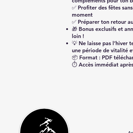
compléments
pour ton b
✅
Profiter des fêtes sans
moment
✅
Préparer ton retour a
🎁
Bonus exclusifs et an
loin !
💡
Ne laisse pas l’hiver t
une période de vitalité et
📦 Format : PDF télécha
⏱️ Accès immédiat après
Ac