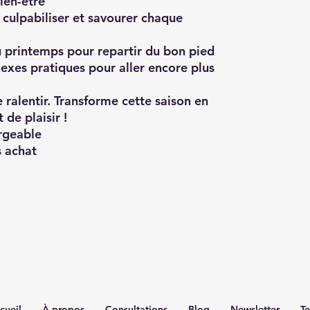
ien-être
 culpabiliser
et savourer chaque
u printemps
pour repartir du bon pied
nexes pratiques
pour aller encore plus
e ralentir. Transforme cette saison en
 de plaisir !
rgeable
 achat
cueil
À propos
Consultations
Blog
Newsletter
Te